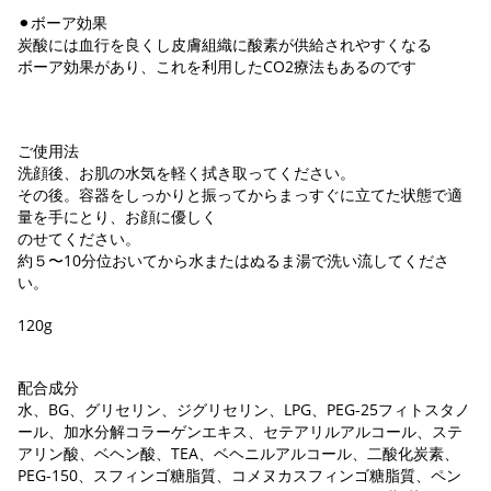
⚫︎ボーア効果
炭酸には血行を良くし皮膚組織に酸素が供給されやすくなる
ボーア効果があり、これを利用したCO2療法もあるのです
ご使用法
洗顔後、お肌の水気を軽く拭き取ってください。
その後。容器をしっかりと振ってからまっすぐに立てた状態で適
量を手にとり、お顔に優しく
のせてください。
約５〜10分位おいてから水またはぬるま湯で洗い流してくださ
い。
120g
配合成分
水、BG、グリセリン、ジグリセリン、LPG、PEG-25フィトスタノ
ール、加水分解コラーゲンエキス、セテアリルアルコール、ステ
アリン酸、ベヘン酸、TEA、ベヘニルアルコール、二酸化炭素、
PEG-150、スフィンゴ糖脂質、コメヌカスフィンゴ糖脂質、ペン