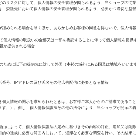
どのリスクに対して、個人情報の安全管理が図られるよう、当ショップの従
は、委託先において個人情報の安全管理が図られるよう、必要かつ適切な監
が認められる場合を除くほか、あらかじめお客様の同意を得ないで、個人情
いて個人情報の取扱いの全部又は一部を委託することに伴って個人情報を提供
情報が提供される場合
た目的のために以下の提供先に対して外国（本邦の域外にある国又は地域をいい
話番号、IPアドレス及び氏名その他広告配信に必要となる情報
き個人情報の開示を求められたときは、お客様ご本人からのご請求であるこ
ます。）。但し、個人情報保護法その他の法令により、当ショップが開示の
理由によって、個人情報保護法の定めに基づきその内容の訂正、追加又は削
目的の達成に必要な範囲内において、遅滞なく必要な調査を行い、その結果