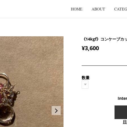
HOME
ABOUT
CATE
《14kgf》コンケーブ
¥3,600
数量
Inte
日