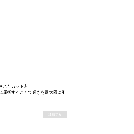
されたカット♪
に屈折することで輝きを最大限に引
通報する