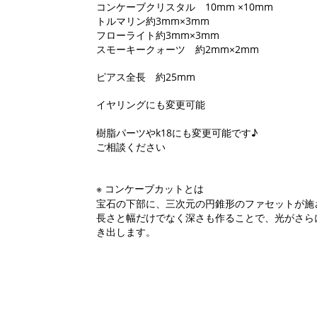
コンケーブクリスタル 10mm ×10mm
トルマリン約3mm×3mm
フローライト約3mm×3mm
スモーキークォーツ 約2mm×2mm
ピアス全長 約25mm
イヤリングにも変更可能
樹脂パーツやk18にも変更可能です♪
ご相談ください
※ コンケーブカットとは
宝石の下部に、三次元の円錐形のファセットが施
長さと幅だけでなく深さも作ることで、光がさら
き出します。