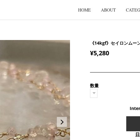
HOME
ABOUT
CATE
《14kgf》セイロンム
¥5,280
数量
Inte
日