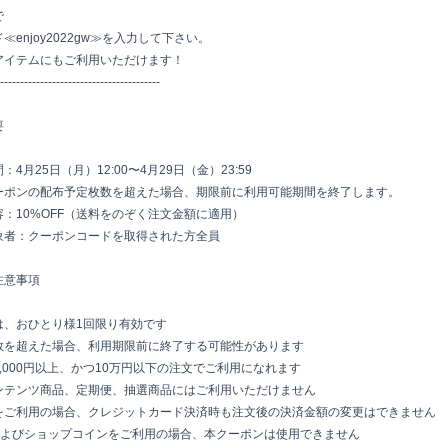
で
enjoy2022gw≫を入力して下さい。
アイテムにもご利用いただけます！
----------
------------------------------
要
：4月25日（月）12:00〜4月29日（金）
23:59
ーポンの配布予定枚数を超えた場合、
期限前に利用可能期間を終了します。
：10%OFF（送料をのぞく注文金額に適用）
象者：クーポンコードを取得された方全員
注意事項
は、おひとり様1回限り有効です
数を超えた場合、
利用期限前に終了する可能性があります
,000円以上、
かつ10万円以下の注文でご利用になれます
ンテンツ商品、定期便、
抽選商品にはご利用いただけません
をご利用の場合、
クレジットカード決済時も注文後の決済金額の変更はできません
Payおよびショップコインをご利用の場合、
本クーポンは使用できません