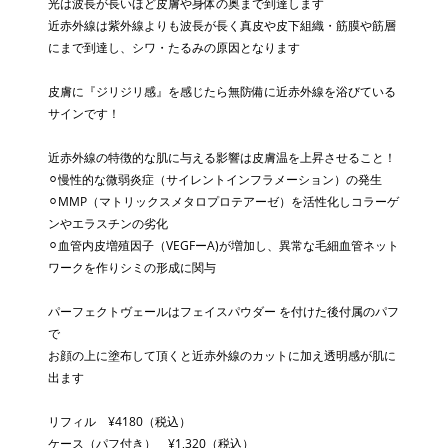
光は波長が長いほど皮膚や身体の奥まで到達します
近赤外線は紫外線よりも波長が長く真皮や皮下組織・筋膜や筋層
にまで到達し、シワ・たるみの原因となります
皮膚に『ジリジリ感』を感じたら無防備に近赤外線を浴びている
サインです！
近赤外線の特徴的な肌に与える影響は皮膚温を上昇させること！
⚪︎慢性的な微弱炎症（サイレントインフラメーション）の発生
⚪︎MMP（マトリックスメタロプロテアーゼ）を活性化しコラーゲ
ンやエラスチンの劣化
⚪︎血管内皮増殖因子（VEGFーA)が増加し、異常な毛細血管ネット
ワークを作りシミの形成に関与
パーフェクトヴェールはフェイスパウダー を付けた後付属のパフ
で
お顔の上に塗布して頂くと近赤外線のカットに加え透明感が肌に
出ます
リフィル ¥4180（税込）
ケース（パフ付き） ¥1,320（税込）